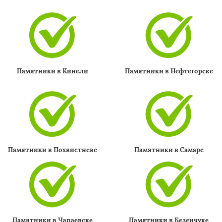
×
Памятники в Кинели
Памятники в Нефтегорске
Даю согласие на обработку персональных данных
Памятники в Похвистневе
Памятники в Самаре
Памятники в Чапаевске
Памятники в Безенчуке