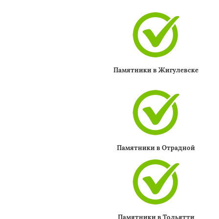
Памятники в Жигулевске
Памятники в Отрадной
Памятники в Тольятти