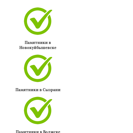
Памятники в
Новокуйбышевске
Памятники в Сызрани
Памятники в Волжске