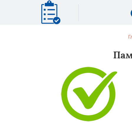
Г
Пам