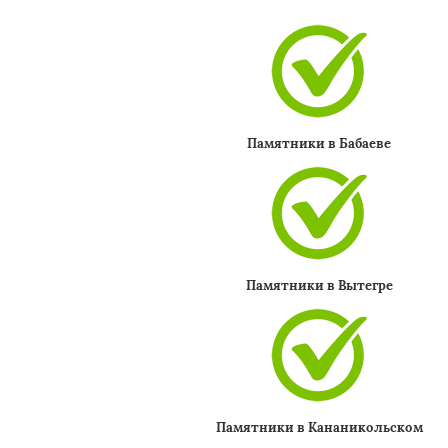
Памятники в Бабаеве
Памятники в Вытегре
Памятники в Кананикольском