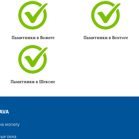
Памятники в Вожеге
Памятники в Вохтоге
Памятники в Шексне
AVA
на могилу
ые окна