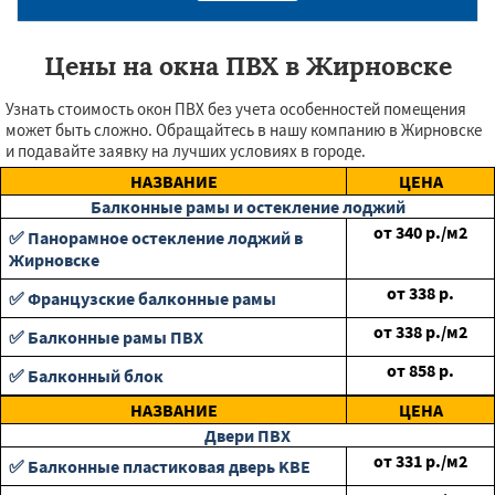
Цены на окна ПВХ в Жирновске
Узнать стоимость окон ПВХ без учета особенностей помещения
может быть сложно. Обращайтесь в нашу компанию в Жирновске
и подавайте заявку на лучших условиях в городе.
НАЗВАНИЕ
ЦЕНА
Балконные рамы и остекление лоджий
от
340
р./м2
✅ Панорамное остекление лоджий в
Жирновске
от
338
р.
✅ Французские балконные рамы
от
338
р./м2
✅ Балконные рамы ПВХ
от
858
р.
✅ Балконный блок
НАЗВАНИЕ
ЦЕНА
Двери ПВХ
от
331
р./м2
✅ Балконные пластиковая дверь KBE