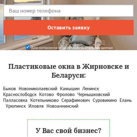
Даю согласие на обработку персональных данных
Пластиковые окна в Жирновске и
Беларуси:
Быков
Новониколаевский
Камышин
Ленинск
Краснослободск
Котово
Фролово
Чернышковский
Палласовка
Котельниково
Серафимович
Суровикино
Елань
Урюпинск
Иловля
Новоаннинский
У Вас свой бизнес?