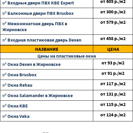
от
605
р./м2
✅ Входные двери ПВХ KBE Expert
от
300
р./м2
✅ Балконные двери ПВХ Brusbox
от
579
р./м2
✅ Межкомнатная дверь ПВХ в
Жирновске
от
458
р./м2
✅ Входная пластиковая дверь Dexen
НАЗВАНИЕ
ЦЕНА
Цены на пластиковые окна
от
93
р./м2
✅ Окна Dexen в Жирновске
от
91
р./м2
✅ Окна Brusbox
от
117
р./м2
✅ Окна Rehau
от
131
р./м2
✅ Окна Salamander в Жирновске
от
115
р./м2
✅ Окна KBE
от
124
р./м2
✅ Окна Veka