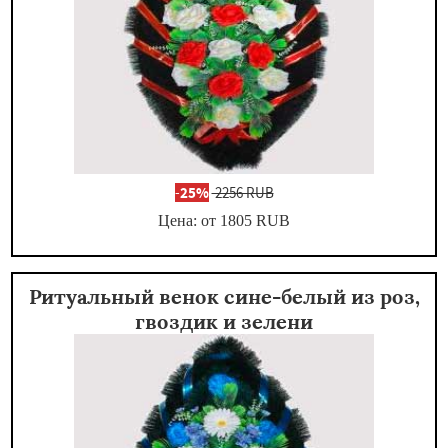
-
25%
2256 RUB
Цена: от 1805
RUB
Ритуальный венок сине-белый из роз,
гвоздик и зелени