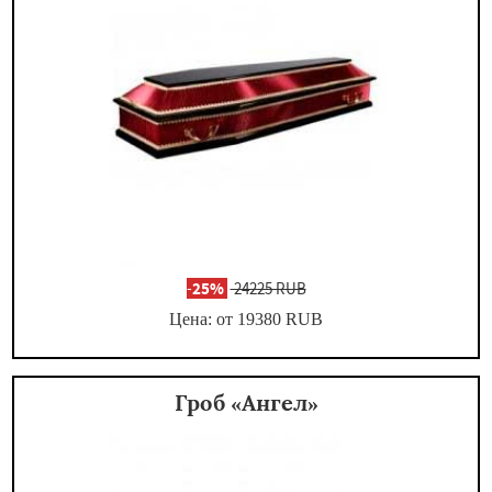
-
25%
24225 RUB
Цена: от 19380
RUB
Гроб «Ангел»