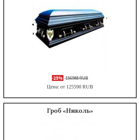
-
25%
156988 RUB
Цена: от 125590
RUB
Гроб «Николь»