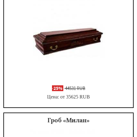
-
25%
44531 RUB
Цена: от 35625
RUB
Гроб «Милан»