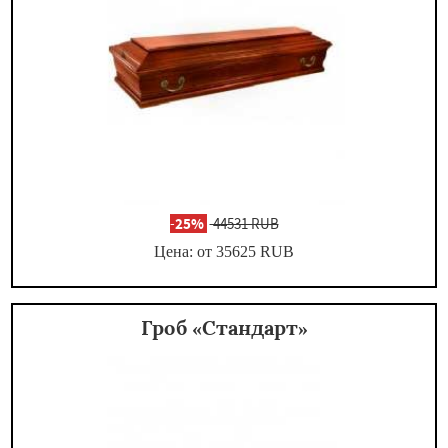
-
25%
44531 RUB
Цена: от 35625
RUB
Гроб «Стандарт»