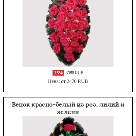
-
25%
3088 RUB
Цена: от 2470
RUB
Венок красно-белый из роз, лилий и
зелени