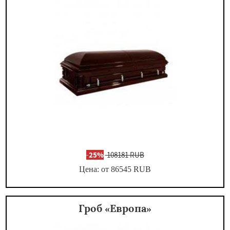
-
25%
108181 RUB
Цена: от 86545
RUB
Гроб «Европа»