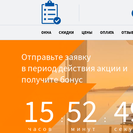
ОКНА
СКИДКИ
ЦЕНЫ
ОПЛАТА
ОТЗЫ
Отправьте заявку
в период действия акции и
получите бонус
15
52
4
:
:
часов
минут
сек