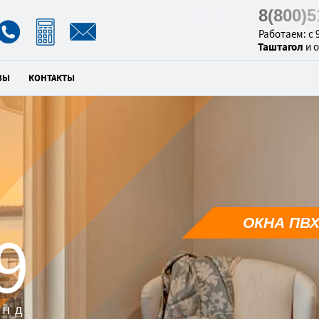
8(800)
Работаем: с 9
Таштагол
и 
ВЫ
КОНТАКТЫ
ОКНА ПВХ
8
унд