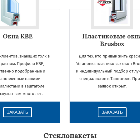
Даю согласие на обработку персональных данных
Окна KBE
Пластиковые окн
Brusbox
клиентов, знающих толк в
Для тех, кто привык жить краси
расном. Профили КБЕ,
Установка пластиковых окон Bru
ственно подобранные и
и индивидуальный подбор от лу
тановленные нашими
специалистов в Таштаголе. Пр
иалистами в Таштаголе
заявок открыт.
служат вам много лет.
ЗАКАЗАТЬ
ЗАКАЗАТЬ
Стеклопакеты