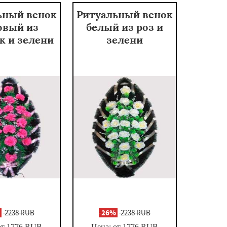
ьный венок
Ритуальный венок
овый из
белый из роз и
к и зелени
зелени
%
2238 RUB
-
26%
2238 RUB
от 1776
RUB
Цена: от 1776
RUB