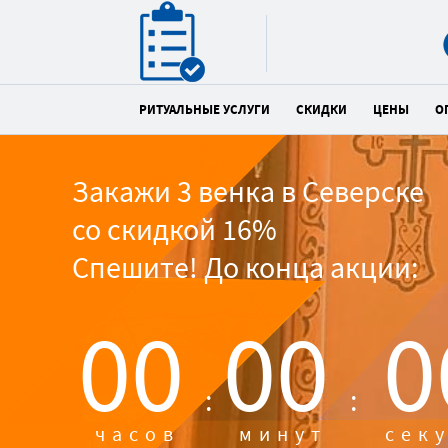
РИТУАЛЬНЫЕ УСЛУГИ
СКИДКИ
ЦЕНЫ
О
Закажи 3 венка в Северске
со скидкой 16%
Спешите! До конца акции:
00
00
0
:
:
часов
минут
сек