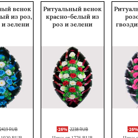
ный венок
Ритуальный венок
Ритуал
ый из роз,
красно-белый из
роз
 и зелени
роз и зелени
гвозди
2419 RUB
-
26%
2238 RUB
-
26
 1920
RUB
Цена: от 1776
RUB
Цена: 