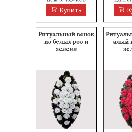
Купить
К
Ритуальный венок
Ритуаль
из белых роз и
алый 
зелени
зе