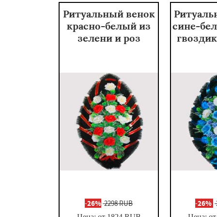
Ритуальный венок
Ритуаль
красно-белый из
сине-бел
зелени и роз
гвоздик
-
26%
2298 RUB
-
26%
Цена: от 1824
RUB
Цена: от