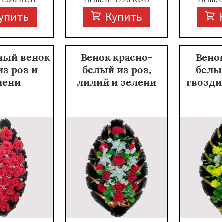
упить
Купить
ный венок
Венок красно-
Вено
из роз и
белый из роз,
белы
лени
лилий и зелени
гвозди