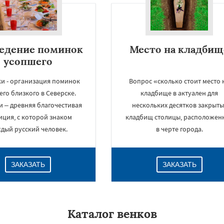
едение поминок
Место на кладбищ
усопшего
и - организация поминок
Вопрос «сколько стоит место 
его близкого в Северске.
кладбище в актуален для
 – древняя благочестивая
нескольких десятков закрыты
иция, с которой знаком
кладбищ столицы, расположен
дый русский человек.
в черте города.
ЗАКАЗАТЬ
ЗАКАЗАТЬ
Каталог венков