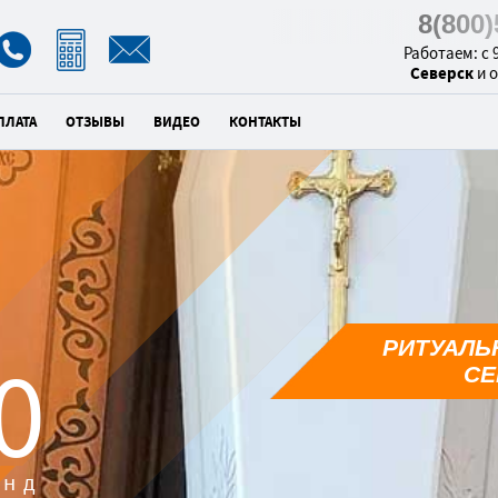
8(800
Работаем: с 9
Северск
и 
ПЛАТА
ОТЗЫВЫ
ВИДЕО
КОНТАКТЫ
РИТУАЛЬ
0
СЕ
унд