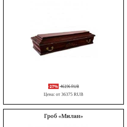
-
27%
46196 RUB
Цена: от 36375
RUB
Гроб «Милан»