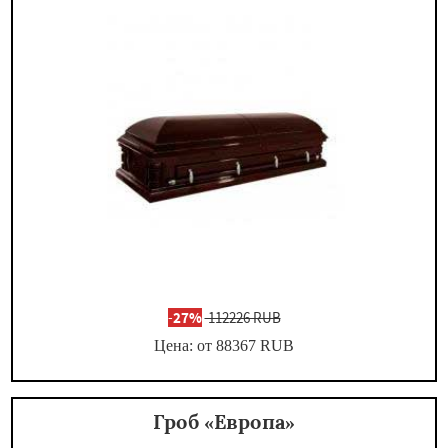
-
27%
112226 RUB
Цена: от 88367
RUB
Гроб «Европа»