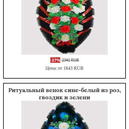
-
27%
2341 RUB
Цена: от 1843
RUB
Ритуальный венок сине-белый из роз,
гвоздик и зелени