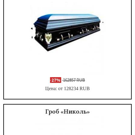
-
27%
162857 RUB
Цена: от 128234
RUB
Гроб «Николь»