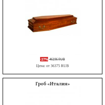
-
27%
46196 RUB
Цена: от 36375
RUB
Гроб «Италия»