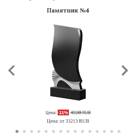
Памятник №4
Цена:
-
21%
40188 RUB
Цена: от
33213
RUB