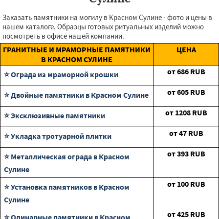
Заказать памятники на могилу в Красном Сулине - фото и цены в
нашем каталоге. Образцы готовых ритуальных изделий можно
посмотреть в офисе нашей компании.
ГРАНИТНЫЕ И МРАМОРНЫЕ ПАМЯТНИКИ
ЦЕНА
В КРАСНОМ СУЛИНЕ
от
686
RUB
⭐ Ограда из мраморной крошки
от
605
RUB
⭐ Двойные памятники в Красном Сулине
от
1208
RUB
⭐ Эксклюзивные памятники
от
47
RUB
⭐ Укладка тротуарной плитки
от
393
RUB
⭐ Металлическая ограда в Красном
Сулине
от
100
RUB
⭐ Установка памятников в Красном
Сулине
от
425
RUB
⭐ Одинарные памятники в Красном