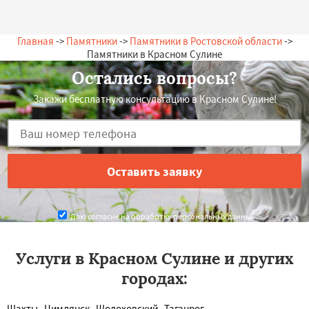
Главная
->
Памятники
->
Памятники в Ростовской области
->
Памятники в Красном Сулине
Остались вопросы?
Закажи бесплатную консультацию в Красном Сулине!
Даю согласие на обработку персональных данных
Услуги в Красном Сулине и других
городах:
Шахты
Цимлянск
Шолоховский
Таганрог