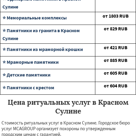
Сулине
от
1803
RUB
⭐ Мемориальные комплексы
от
829
RUB
⭐ Памятники из гранита в Красном
Сулине
от
421
RUB
⭐ Памятники из мраморной крошки
от
885
RUB
⭐ Мраморные памятники
от
605
RUB
⭐ Детские памятники
от
604
RUB
⭐ Памятники с крестом
Цена ритуальных услуг в Красном
Сулине
Стоимость ритуальных услуг в Красном Сулине. Городское бюро
услуг MCAGROUP организует похороны по утвержденным
городским ценам с гарантией.