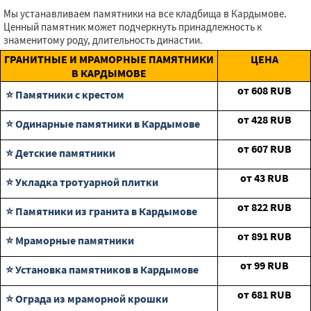
Мы устанавливаем памятники на все кладбища в Кардымове.
Ценный памятник может подчеркнуть принадлежность к
знаменитому роду, длительность династии.
ГРАНИТНЫЕ И МРАМОРНЫЕ ПАМЯТНИКИ
ЦЕНА
В КАРДЫМОВЕ
от
608
RUB
⭐ Памятники с крестом
от
428
RUB
⭐ Одинарные памятники в Кардымове
от
607
RUB
⭐ Детские памятники
от
43
RUB
⭐ Укладка тротуарной плитки
от
822
RUB
⭐ Памятники из гранита в Кардымове
от
891
RUB
⭐ Мраморные памятники
от
99
RUB
⭐ Установка памятников в Кардымове
от
681
RUB
⭐ Ограда из мраморной крошки