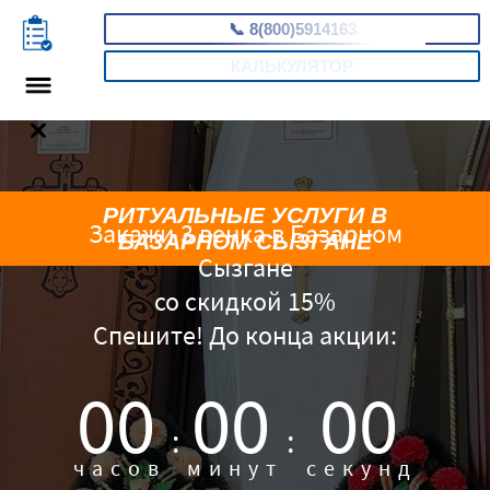
📞
8(800)5914163
КАЛЬКУЛЯТОР
РИТУАЛЬНЫЕ УСЛУГИ В
Закажи 3 венка в Базарном
БАЗАРНОМ СЫЗГАНЕ
Сызгане
со скидкой 15%
Спешите! До конца акции:
00
00
00
:
:
часов
минут
секунд