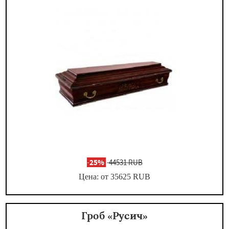
-
25%
44531 RUB
Цена: от 35625
RUB
Гроб «Русич»