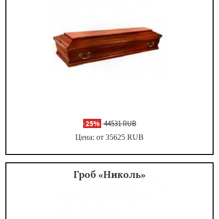
-
25%
44531 RUB
Цена: от 35625
RUB
Гроб «Николь»