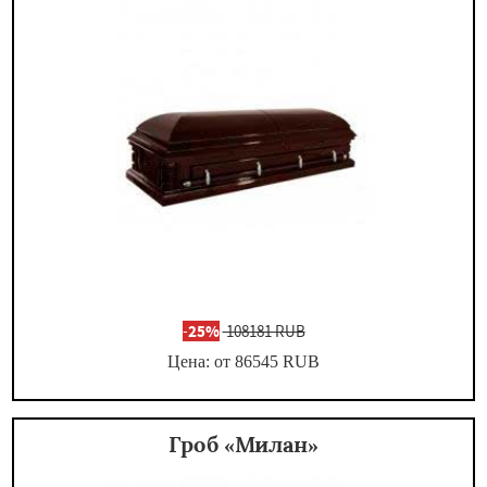
-
25%
108181 RUB
Цена: от 86545
RUB
Гроб «Милан»